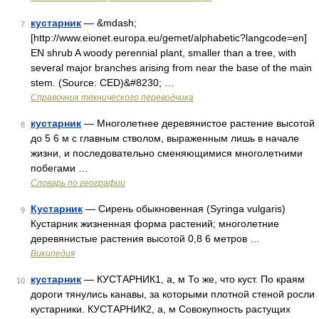
кустарник
— &mdash;
7
[http://www.eionet.europa.eu/gemet/alphabetic?langcode=en]
EN shrub A woody perennial plant, smaller than a tree, with
several major branches arising from near the base of the main
stem. (Source: CED)&#8230; …
Справочник технического переводчика
кустарник
— Многолетнее деревянистое растение высотой
8
до 5 6 м с главным стволом, выраженным лишь в начале
жизни, и последовательно сменяющимися многолетними
побегами …
Словарь по географии
Кустарник
— Сирень обыкновенная (Syringa vulgaris)
9
Кустарник жизненная форма растений; многолетние
деревянистые растения высотой 0,8 6 метров …
Википедия
кустарник
— КУСТАРНИК1, а, м То же, что куст. По краям
10
дороги тянулись канавы, за которыми плотной стеной росли
кустарники. КУСТАРНИК2, а, м Совокупность растущих