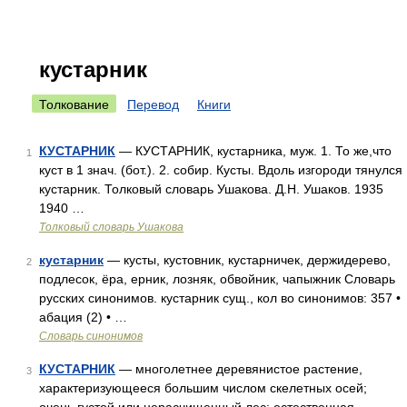
кустарник
Толкование
Перевод
Книги
КУСТАРНИК
— КУСТАРНИК, кустарника, муж. 1. То же,что
1
куст в 1 знач. (бот.). 2. собир. Кусты. Вдоль изгороди тянулся
кустарник. Толковый словарь Ушакова. Д.Н. Ушаков. 1935
1940 …
Толковый словарь Ушакова
кустарник
— кусты, кустовник, кустарничек, держидерево,
2
подлесок, ёра, ерник, лозняк, обвойник, чапыжник Словарь
русских синонимов. кустарник сущ., кол во синонимов: 357 •
абация (2) • …
Словарь синонимов
КУСТАРНИК
— многолетнее деревянистое растение,
3
характеризующееся большим числом скелетных осей;