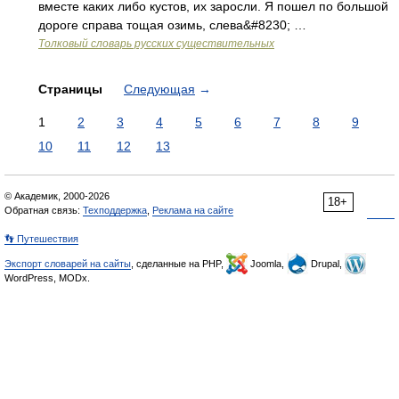
вместе каких либо кустов, их заросли. Я пошел по большой
дороге справа тощая озимь, слева&#8230; …
Толковый словарь русских существительных
Страницы
Следующая
→
1
2
3
4
5
6
7
8
9
10
11
12
13
© Академик, 2000-2026
18+
Обратная связь:
Техподдержка
,
Реклама на сайте
👣 Путешествия
Экспорт словарей на сайты
, сделанные на PHP,
Joomla,
Drupal,
WordPress, MODx.