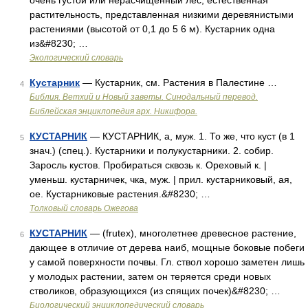
очень густой или нерасчищенный лес; естественная
растительность, представленная низкими деревянистыми
растениями (высотой от 0,1 до 5 6 м). Кустарник одна
из&#8230; …
Экологический словарь
Кустарник
— Кустарник, см. Растения в Палестине …
4
Библия. Ветхий и Новый заветы. Синодальный перевод.
Библейская энциклопедия арх. Никифора.
КУСТАРНИК
— КУСТАРНИК, а, муж. 1. То же, что куст (в 1
5
знач.) (спец.). Кустарники и полукустарники. 2. собир.
Заросль кустов. Пробираться сквозь к. Ореховый к. |
уменьш. кустарничек, чка, муж. | прил. кустарниковый, ая,
ое. Кустарниковые растения.&#8230; …
Толковый словарь Ожегова
КУСТАРНИК
— (frutex), многолетнее древесное растение,
6
дающее в отличие от дерева наиб, мощные боковые побеги
у самой поверхности почвы. Гл. ствол хорошо заметен лишь
у молодых растении, затем он теряется среди новых
стволиков, образующихся (из спящих почек)&#8230; …
Биологический энциклопедический словарь